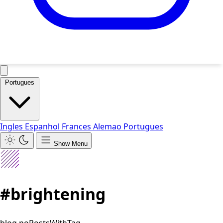
Portugues
Ingles
Espanhol
Frances
Alemao
Portugues
Show Menu
#brightening
blog.noPostsWithTag