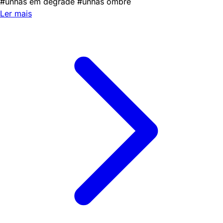
#unhas em degradé
#unhas ombré
Ler mais