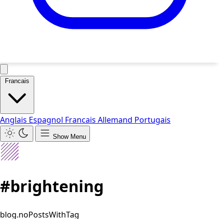
Francais
Anglais
Espagnol
Francais
Allemand
Portugais
Show Menu
#brightening
blog.noPostsWithTag