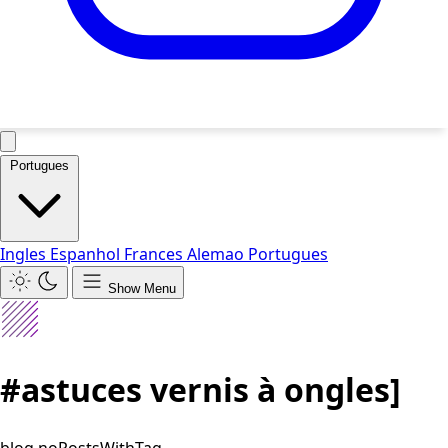
Portugues
Ingles
Espanhol
Frances
Alemao
Portugues
Show Menu
#astuces vernis à ongles]
blog.noPostsWithTag