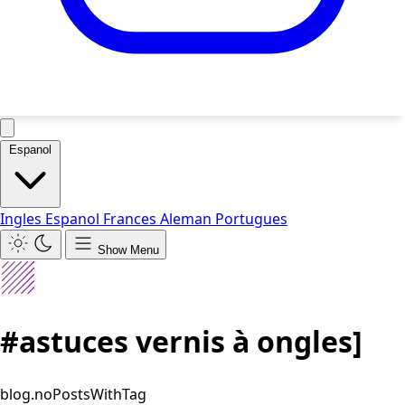
Espanol
Ingles
Espanol
Frances
Aleman
Portugues
Show Menu
#astuces vernis à ongles]
blog.noPostsWithTag