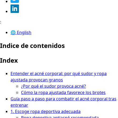
:
🌐
English
Indice de contenidos
Index
Entender el acné corporal: por qué sudor y ropa
ajustada provocan granos
¿Por qué el sudor provoca acné?
Cómo la ropa ajustada favorece los brotes
Guía paso a paso para combatir el acné corporal tras
entrenar
1. Escoge ropa deportiva adecuada
Ropa deportiva antiacné recomendada