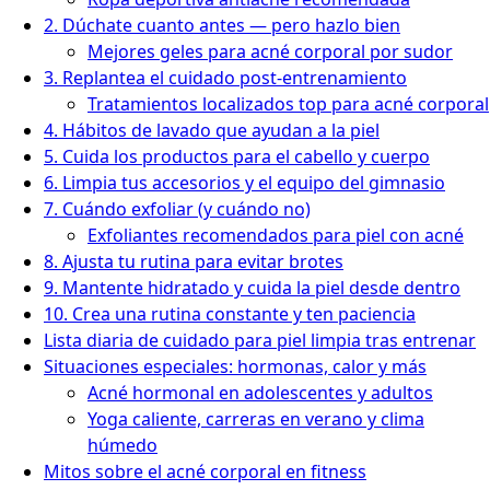
2. Dúchate cuanto antes — pero hazlo bien
Mejores geles para acné corporal por sudor
3. Replantea el cuidado post-entrenamiento
Tratamientos localizados top para acné corporal
4. Hábitos de lavado que ayudan a la piel
5. Cuida los productos para el cabello y cuerpo
6. Limpia tus accesorios y el equipo del gimnasio
7. Cuándo exfoliar (y cuándo no)
Exfoliantes recomendados para piel con acné
8. Ajusta tu rutina para evitar brotes
9. Mantente hidratado y cuida la piel desde dentro
10. Crea una rutina constante y ten paciencia
Lista diaria de cuidado para piel limpia tras entrenar
Situaciones especiales: hormonas, calor y más
Acné hormonal en adolescentes y adultos
Yoga caliente, carreras en verano y clima
húmedo
Mitos sobre el acné corporal en fitness