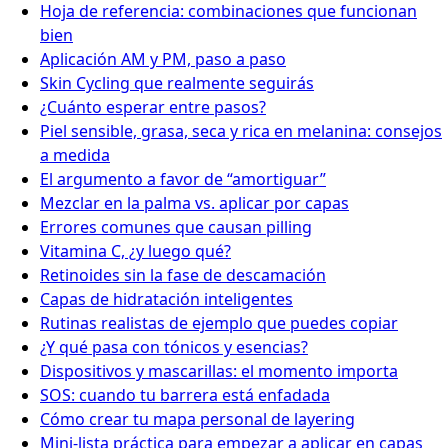
Hoja de referencia: combinaciones que funcionan
bien
Aplicación AM y PM, paso a paso
Skin Cycling que realmente seguirás
¿Cuánto esperar entre pasos?
Piel sensible, grasa, seca y rica en melanina: consejos
a medida
El argumento a favor de “amortiguar”
Mezclar en la palma vs. aplicar por capas
Errores comunes que causan pilling
Vitamina C, ¿y luego qué?
Retinoides sin la fase de descamación
Capas de hidratación inteligentes
Rutinas realistas de ejemplo que puedes copiar
¿Y qué pasa con tónicos y esencias?
Dispositivos y mascarillas: el momento importa
SOS: cuando tu barrera está enfadada
Cómo crear tu mapa personal de layering
Mini-lista práctica para empezar a aplicar en capas