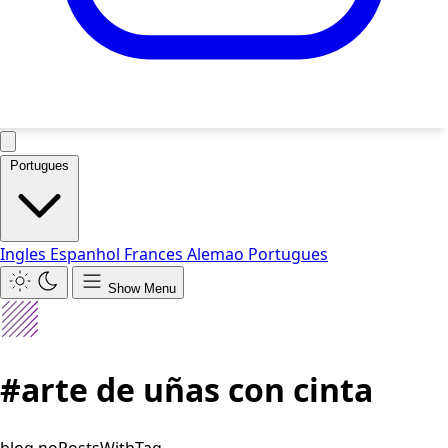
Portugues
Ingles
Espanhol
Frances
Alemao
Portugues
Show Menu
#arte de uñas con cinta
blog.noPostsWithTag