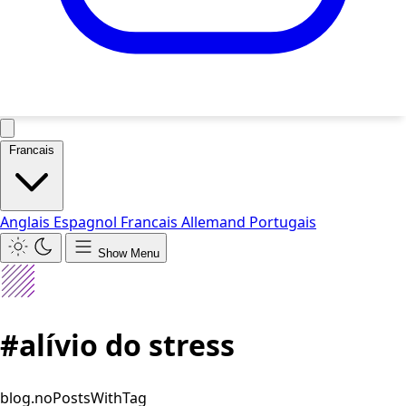
Francais
Anglais
Espagnol
Francais
Allemand
Portugais
Show Menu
#alívio do stress
blog.noPostsWithTag