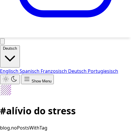
Deutsch
Englisch
Spanisch
Franzosisch
Deutsch
Portugiesisch
Show Menu
#alívio do stress
blog.noPostsWithTag