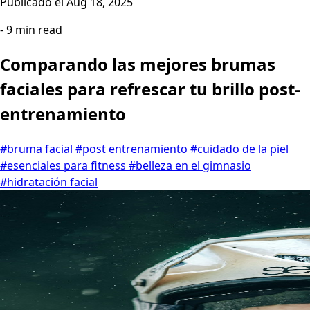
Publicado el
Aug 18, 2025
- 9 min read
Comparando las mejores brumas
faciales para refrescar tu brillo post-
entrenamiento
#bruma facial
#post entrenamiento
#cuidado de la piel
#esenciales para fitness
#belleza en el gimnasio
#hidratación facial