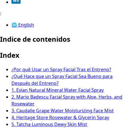
:
🌐
English
Indice de contenidos
Index
¿Por qué Usar un Spray Facial Tras el Entreno?
¿Qué Hace que un Spray Facial Sea Bueno para
Después del Entreno?
1. Evian Natural Mineral Water Facial Spray
2. Mario Badescu Facial Spray with Aloe, Herbs, and
Rosewater
3. Caudalie Grape Water Moisturizing Face Mist
4. Heritage Store Rosewater & Glycerin Spray
5. Tatcha Luminous Dewy Skin Mist