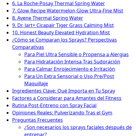
6. La Roche-Posay Thermal Spring Water
7. Glow Recipe Watermelon Glow Ultra-Fine Mist
8. Avene Thermal Spring Water
9. Dr. Jart+ Cicapair Tiger Grass Calming Mist
10. Honest Beauty Elevated Hydration Mist
¿Cómo se Comparan los Sprays? Perspectivas
Comparativas
Para Piel Ultra Sensible o Propensa a Alergias
Para Hidratación Intensa Tras Sudoración
Para Calmar Enrojecimiento e Irritación
Para Un Extra Sensorial o Uso Pre/Post
Maquillaje
Ingredientes Clave: Qué Importa en Tu Spray
Factores a Considerar para Amantes del Fitness
Rutina Post-Entreno con Spray Facial
Opiniones Reales: Pulverizando Tras el Gym
Preguntas Frecuentes
¿Son necesarios los sprays faciales después de
entrenar?