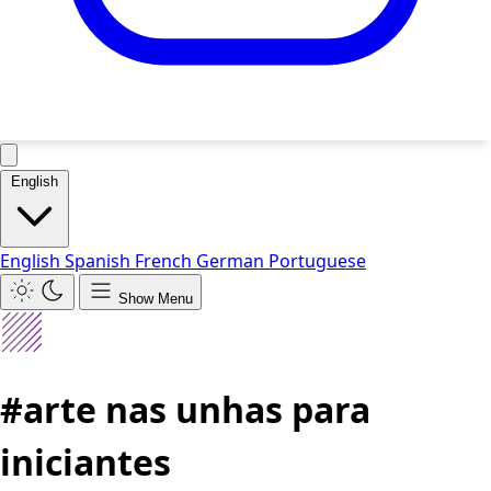
English
English
Spanish
French
German
Portuguese
Show Menu
#arte nas unhas para
iniciantes