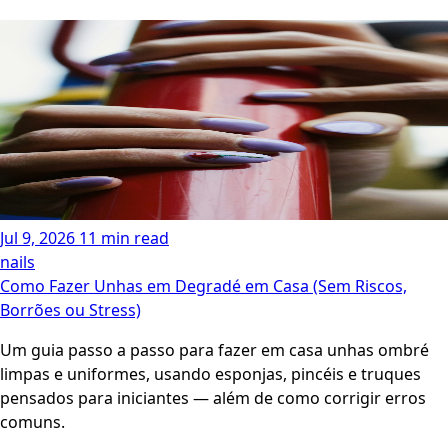
Jul 9, 2026
11 min read
nails
Como Fazer Unhas em Degradé em Casa (Sem Riscos,
Borrões ou Stress)
Um guia passo a passo para fazer em casa unhas ombré
limpas e uniformes, usando esponjas, pincéis e truques
pensados para iniciantes — além de como corrigir erros
comuns.