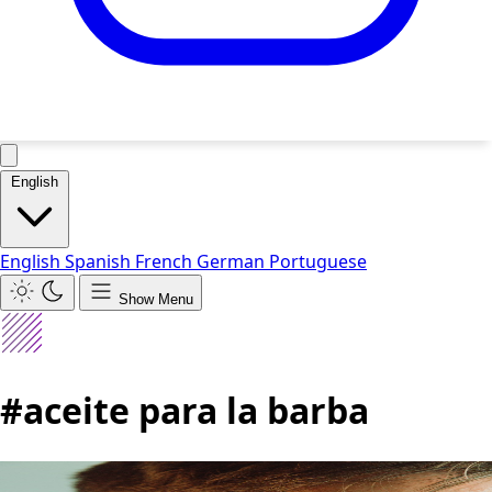
English
English
Spanish
French
German
Portuguese
Show Menu
#aceite para la barba