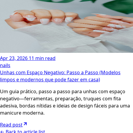
Apr 23, 2026
11 min read
nails
Unhas com Espaço Negativo: Passo a Passo (Modelos
limpos e modernos que pode fazer em casa)
Um guia prático, passo a passo para unhas com espaço
negativo—ferramentas, preparação, truques com fita
adesiva, bordas nítidas e ideias de design fáceis para uma
manicure moderna.
Read post
←
Back to article list