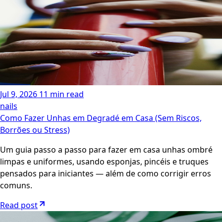
Jul 9, 2026
11 min read
nails
Como Fazer Unhas em Degradé em Casa (Sem Riscos,
Borrões ou Stress)
Um guia passo a passo para fazer em casa unhas ombré
limpas e uniformes, usando esponjas, pincéis e truques
pensados para iniciantes — além de como corrigir erros
comuns.
Read post