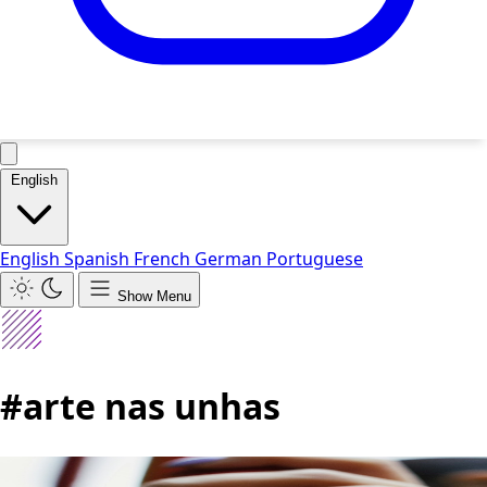
English
English
Spanish
French
German
Portuguese
Show Menu
#arte nas unhas