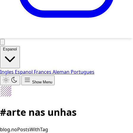
Espanol
Ingles
Espanol
Frances
Aleman
Portugues
Show Menu
#arte nas unhas
blog.noPostsWithTag