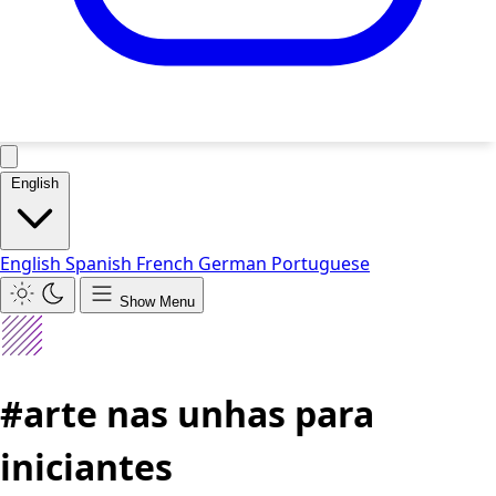
English
English
Spanish
French
German
Portuguese
Show Menu
#arte nas unhas para
iniciantes