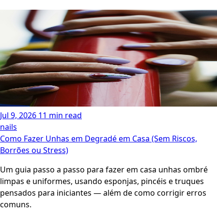
Jul 9, 2026
11 min read
nails
Como Fazer Unhas em Degradé em Casa (Sem Riscos,
Borrões ou Stress)
Um guia passo a passo para fazer em casa unhas ombré
limpas e uniformes, usando esponjas, pincéis e truques
pensados para iniciantes — além de como corrigir erros
comuns.