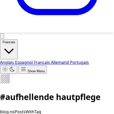
Francais
Anglais
Espagnol
Francais
Allemand
Portugais
Show Menu
#aufhellende hautpflege
blog.noPostsWithTag