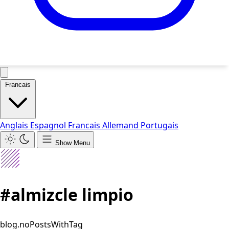
Francais
Anglais
Espagnol
Francais
Allemand
Portugais
Show Menu
#almizcle limpio
blog.noPostsWithTag