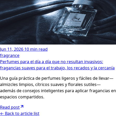
Jun 11, 2026
10 min read
fragrance
Perfumes para el día a día que no resultan invasivos:
fragancias suaves para el trabajo, los recados y la cercanía
Una guía práctica de perfumes ligeros y fáciles de llevar—
almizcles limpios, cítricos suaves y florales sutiles—
además de consejos inteligentes para aplicar fragancias en
espacios compartidos.
Read post
←
Back to article list