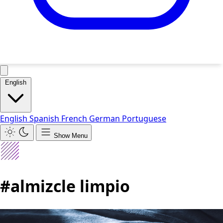
English
English
Spanish
French
German
Portuguese
Show Menu
#almizcle limpio