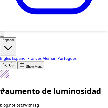
Espanol
Ingles
Espanol
Frances
Aleman
Portugues
Show Menu
#aumento de luminosidad
blog.noPostsWithTag