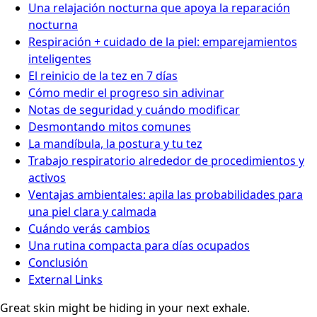
Una relajación nocturna que apoya la reparación
nocturna
Respiración + cuidado de la piel: emparejamientos
inteligentes
El reinicio de la tez en 7 días
Cómo medir el progreso sin adivinar
Notas de seguridad y cuándo modificar
Desmontando mitos comunes
La mandíbula, la postura y tu tez
Trabajo respiratorio alrededor de procedimientos y
activos
Ventajas ambientales: apila las probabilidades para
una piel clara y calmada
Cuándo verás cambios
Una rutina compacta para días ocupados
Conclusión
External Links
Great skin might be hiding in your next exhale.