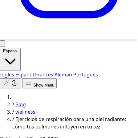
Espanol
Ingles
Espanol
Frances
Aleman
Portugues
Show Menu
/
Blog
/
wellness
/
Ejercicios de respiración para una piel radiante:
cómo tus pulmones influyen en tu tez