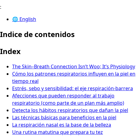
:
🌐
English
Indice de contenidos
Index
The Skin–Breath Connection Isn’t Woo; It’s Physiology
Cómo los patrones respiratorios influyen en la piel en
tiempo real
Estrés, sebo y sensibilidad: el eje respiración‑barrera
Afecciones que pueden responder al trabajo
respiratorio (como parte de un plan más amplio)
Detecta los hábitos respiratorios que dañan la piel
Las técnicas básicas para beneficios en la piel
La respiración nasal es la base de la belleza
Una rutina matutina que prepara tu tez