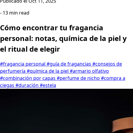
Publicado el
Oct 11, 2025
- 13 min read
Cómo encontrar tu fragancia
personal: notas, química de la piel y
el ritual de elegir
#fragancia personal
#guía de fragancias
#consejos de
perfumería
#química de la piel
#armario olfativo
#combinación por capas
#perfume de nicho
#compra a
ciegas
#duración
#estela