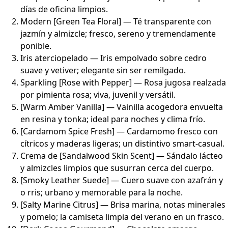
días de oficina limpios.
Modern [Green Tea Floral] — Té transparente con
jazmín y almizcle; fresco, sereno y tremendamente
ponible.
Iris aterciopelado — Iris empolvado sobre cedro
suave y vetiver; elegante sin ser remilgado.
Sparkling [Rose with Pepper] — Rosa jugosa realzada
por pimienta rosa; viva, juvenil y versátil.
[Warm Amber Vanilla] — Vainilla acogedora envuelta
en resina y tonka; ideal para noches y clima frío.
[Cardamom Spice Fresh] — Cardamomo fresco con
cítricos y maderas ligeras; un distintivo smart-casual.
Crema de [Sandalwood Skin Scent] — Sándalo lácteo
y almizcles limpios que susurran cerca del cuerpo.
[Smoky Leather Suede] — Cuero suave con azafrán y
o rris; urbano y memorable para la noche.
[Salty Marine Citrus] — Brisa marina, notas minerales
y pomelo; la camiseta limpia del verano en un frasco.