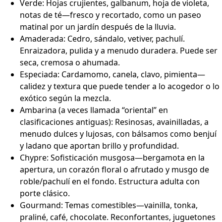
Verde: Hojas crujientes, galbanum, hoja de violeta,
notas de té—fresco y recortado, como un paseo
matinal por un jardín después de la lluvia.
Amaderada: Cedro, sándalo, vetiver, pachulí.
Enraizadora, pulida y a menudo duradera. Puede ser
seca, cremosa o ahumada.
Especiada: Cardamomo, canela, clavo, pimienta—
calidez y textura que puede tender a lo acogedor o lo
exótico según la mezcla.
Ambarina (a veces llamada “oriental” en
clasificaciones antiguas): Resinosas, avainilladas, a
menudo dulces y lujosas, con bálsamos como benjuí
y ladano que aportan brillo y profundidad.
Chypre: Sofisticación musgosa—bergamota en la
apertura, un corazón floral o afrutado y musgo de
roble/pachulí en el fondo. Estructura adulta con
porte clásico.
Gourmand: Temas comestibles—vainilla, tonka,
praliné, café, chocolate. Reconfortantes, juguetones