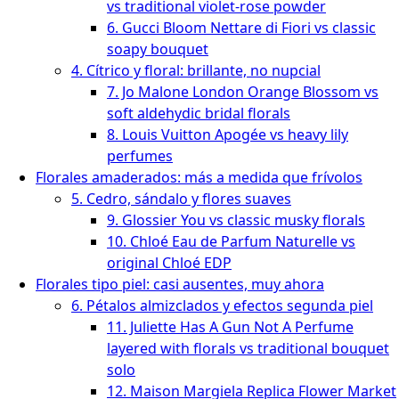
vs traditional violet-rose powder
6. Gucci Bloom Nettare di Fiori vs classic
soapy bouquet
4. Cítrico y floral: brillante, no nupcial
7. Jo Malone London Orange Blossom vs
soft aldehydic bridal florals
8. Louis Vuitton Apogée vs heavy lily
perfumes
Florales amaderados: más a medida que frívolos
5. Cedro, sándalo y flores suaves
9. Glossier You vs classic musky florals
10. Chloé Eau de Parfum Naturelle vs
original Chloé EDP
Florales tipo piel: casi ausentes, muy ahora
6. Pétalos almizclados y efectos segunda piel
11. Juliette Has A Gun Not A Perfume
layered with florals vs traditional bouquet
solo
12. Maison Margiela Replica Flower Market