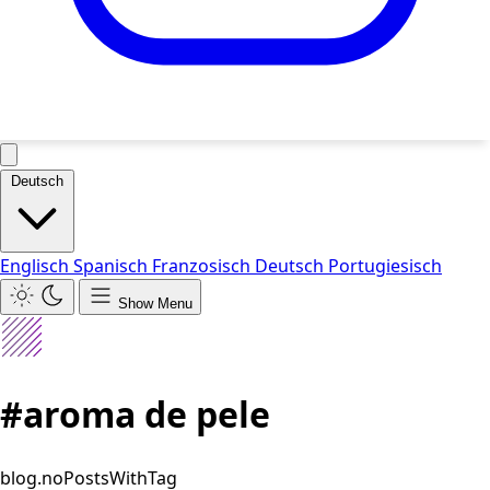
Deutsch
Englisch
Spanisch
Franzosisch
Deutsch
Portugiesisch
Show Menu
#aroma de pele
blog.noPostsWithTag