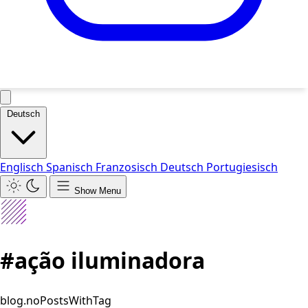
Deutsch
Englisch
Spanisch
Franzosisch
Deutsch
Portugiesisch
Show Menu
#ação iluminadora
blog.noPostsWithTag