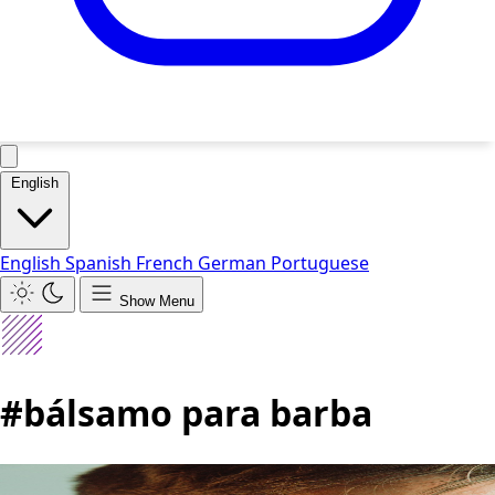
English
English
Spanish
French
German
Portuguese
Show Menu
#bálsamo para barba