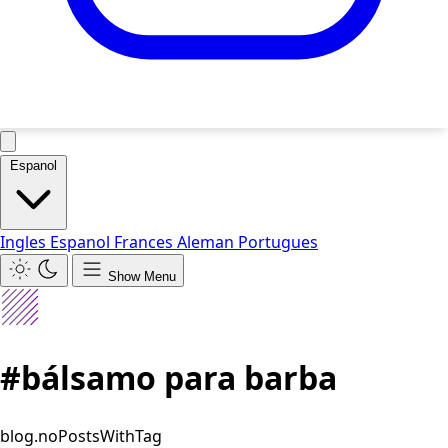
Espanol
Ingles
Espanol
Frances
Aleman
Portugues
Show Menu
#bálsamo para barba
blog.noPostsWithTag