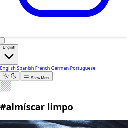
English
English
Spanish
French
German
Portuguese
Show Menu
#almíscar limpo