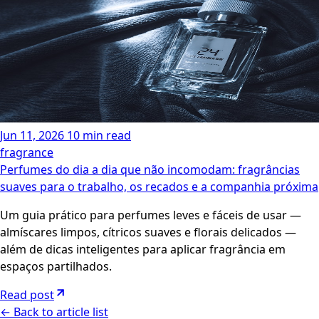
Jun 11, 2026
10 min read
fragrance
Perfumes do dia a dia que não incomodam: fragrâncias
suaves para o trabalho, os recados e a companhia próxima
Um guia prático para perfumes leves e fáceis de usar —
almíscares limpos, cítricos suaves e florais delicados —
além de dicas inteligentes para aplicar fragrância em
espaços partilhados.
Read post
←
Back to article list