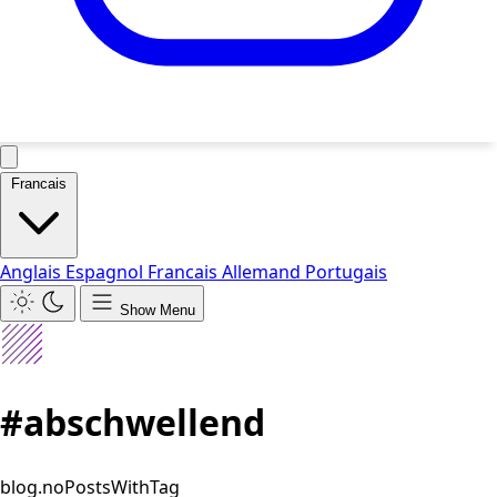
Francais
Anglais
Espagnol
Francais
Allemand
Portugais
Show Menu
#abschwellend
blog.noPostsWithTag