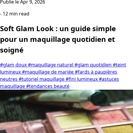
Publie le
Apr 9, 2026
- 12 min read
Soft Glam Look : un guide simple
pour un maquillage quotidien et
soigné
#glam doux
#maquillage naturel
#glam quotidien
#teint
lumineux
#maquillage de mariée
#fards à paupières
neutres
#tutoriel maquillage
#fini lumineux
#astuces
maquillage
#tendances beauté