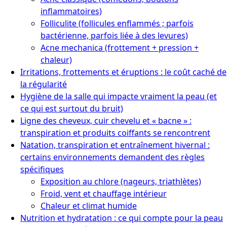
inflammatoires)
Folliculite (follicules enflammés ; parfois
bactérienne, parfois liée à des levures)
Acne mechanica (frottement + pression +
chaleur)
Irritations, frottements et éruptions : le coût caché de
la régularité
Hygiène de la salle qui impacte vraiment la peau (et
ce qui est surtout du bruit)
Ligne des cheveux, cuir chevelu et « bacne » :
transpiration et produits coiffants se rencontrent
Natation, transpiration et entraînement hivernal :
certains environnements demandent des règles
spécifiques
Exposition au chlore (nageurs, triathlètes)
Froid, vent et chauffage intérieur
Chaleur et climat humide
Nutrition et hydratation : ce qui compte pour la peau