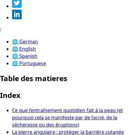
:
🌐
German
🌐
English
🌐
Spanish
🌐
Portuguese
Table des matieres
Index
Ce que l’entraînement quotidien fait à la peau (et
pourquoi cela se manifeste par de l’acné, de la
sécheresse ou des éruptions)
La pierre angulaire : protéger la barrière cutanée