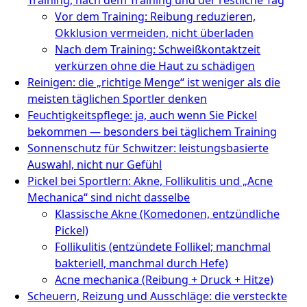
Vor dem Training: Reibung reduzieren,
Okklusion vermeiden, nicht überladen
Nach dem Training: Schweißkontaktzeit
verkürzen ohne die Haut zu schädigen
Reinigen: die „richtige Menge“ ist weniger als die
meisten täglichen Sportler denken
Feuchtigkeitspflege: ja, auch wenn Sie Pickel
bekommen — besonders bei täglichem Training
Sonnenschutz für Schwitzer: leistungsbasierte
Auswahl, nicht nur Gefühl
Pickel bei Sportlern: Akne, Follikulitis und „Acne
Mechanica“ sind nicht dasselbe
Klassische Akne (Komedonen, entzündliche
Pickel)
Follikulitis (entzündete Follikel; manchmal
bakteriell, manchmal durch Hefe)
Acne mechanica (Reibung + Druck + Hitze)
Scheuern, Reizung und Ausschläge: die versteckte