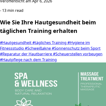
Veroffentlicht am
Apr 6, 2026
- 13 min read
Wie Sie Ihre Hautgesundheit beim
täglichen Training erhalten
#Hautgesundheit
#tägliches Training
#Hygiene im
Fitnessstudio
#Schweißakne
#Sonnenschutz beim Sport
#Reparatur der Hautbarriere
#Scheuerstellen vorbeugen
#Hautpflege nach dem Training