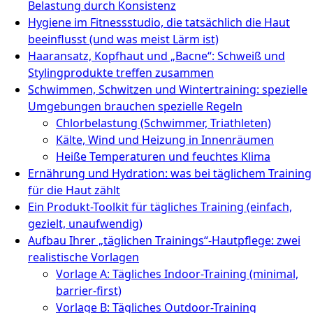
Belastung durch Konsistenz
Hygiene im Fitnessstudio, die tatsächlich die Haut
beeinflusst (und was meist Lärm ist)
Haaransatz, Kopfhaut und „Bacne“: Schweiß und
Stylingprodukte treffen zusammen
Schwimmen, Schwitzen und Wintertraining: spezielle
Umgebungen brauchen spezielle Regeln
Chlorbelastung (Schwimmer, Triathleten)
Kälte, Wind und Heizung in Innenräumen
Heiße Temperaturen und feuchtes Klima
Ernährung und Hydration: was bei täglichem Training
für die Haut zählt
Ein Produkt-Toolkit für tägliches Training (einfach,
gezielt, unaufwendig)
Aufbau Ihrer „täglichen Trainings“-Hautpflege: zwei
realistische Vorlagen
Vorlage A: Tägliches Indoor-Training (minimal,
barrier-first)
Vorlage B: Tägliches Outdoor-Training