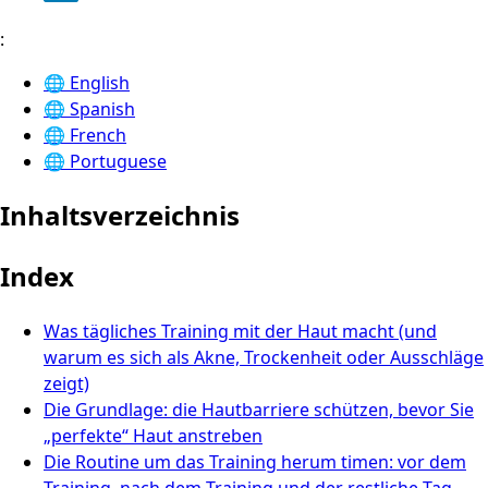
:
🌐
English
🌐
Spanish
🌐
French
🌐
Portuguese
Inhaltsverzeichnis
Index
Was tägliches Training mit der Haut macht (und
warum es sich als Akne, Trockenheit oder Ausschläge
zeigt)
Die Grundlage: die Hautbarriere schützen, bevor Sie
„perfekte“ Haut anstreben
Die Routine um das Training herum timen: vor dem
Training, nach dem Training und der restliche Tag