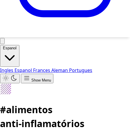
Espanol
Ingles
Espanol
Frances
Aleman
Portugues
Show Menu
#alimentos
anti‑inflamatórios