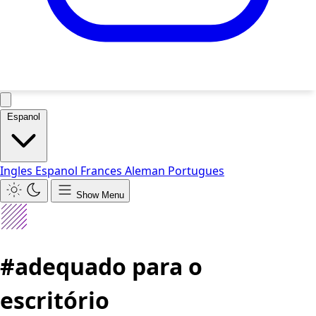
Espanol
Ingles
Espanol
Frances
Aleman
Portugues
Show Menu
#adequado para o
escritório