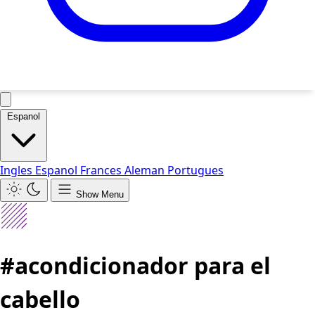
Espanol
Ingles
Espanol
Frances
Aleman
Portugues
Show Menu
#acondicionador para el
cabello