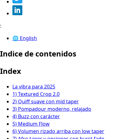
:
🌐
English
Indice de contenidos
Index
La vibra para 2025
1) Textured Crop 2.0
2) Quiff suave con mid taper
3) Pompadour moderno, relajado
4) Buzz con carácter
5) Medium Flow
6) Volumen rizado arriba con low taper
7) Afro taper y opciones con burst fade