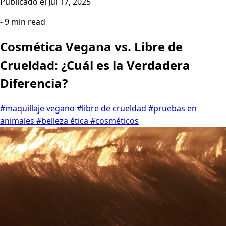
Publicado el
Jul 17, 2025
- 9 min read
Cosmética Vegana vs. Libre de
Crueldad: ¿Cuál es la Verdadera
Diferencia?
#maquillaje vegano
#libre de crueldad
#pruebas en
animales
#belleza ética
#cosméticos