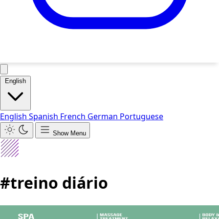
English
English
Spanish
French
German
Portuguese
Show Menu
#treino diário