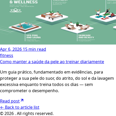
Apr 6, 2026
15 min read
fitness
Como manter a saúde da pele ao treinar diariamente
Um guia prático, fundamentado em evidências, para
proteger a sua pele do suor, do atrito, do sol e da lavagem
excessiva enquanto treina todos os dias — sem
comprometer o desempenho.
Read post
←
Back to article list
© 2026 . All rights reserved.