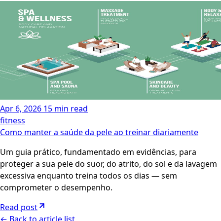
Apr 6, 2026
15 min read
fitness
Como manter a saúde da pele ao treinar diariamente
Um guia prático, fundamentado em evidências, para
proteger a sua pele do suor, do atrito, do sol e da lavagem
excessiva enquanto treina todos os dias — sem
comprometer o desempenho.
Read post
←
Back to article list