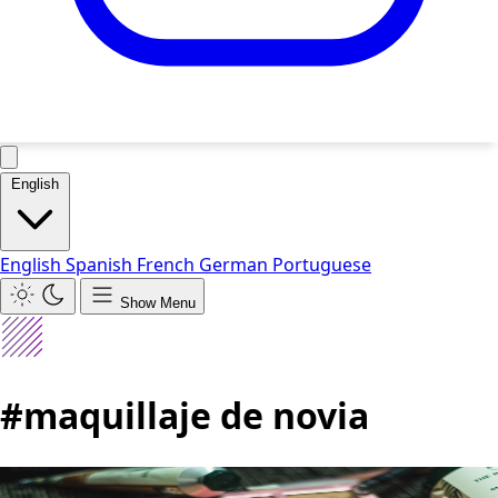
English
English
Spanish
French
German
Portuguese
Show Menu
#maquillaje de novia