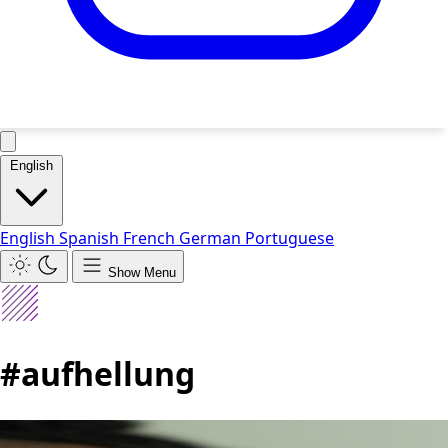
English
English
Spanish
French
German
Portuguese
Show Menu
#aufhellung