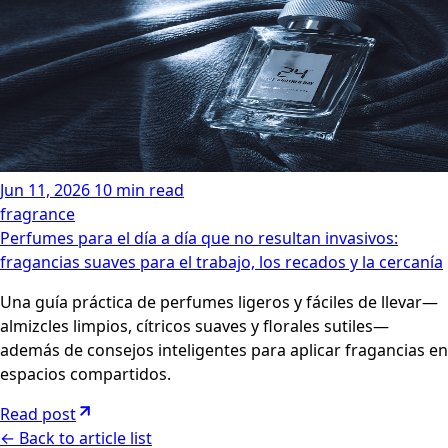
Jun 11, 2026
10 min read
fragrance
Perfumes para el día a día que no resultan invasivos:
fragancias suaves para el trabajo, los recados y la cercanía
Una guía práctica de perfumes ligeros y fáciles de llevar—
almizcles limpios, cítricos suaves y florales sutiles—
además de consejos inteligentes para aplicar fragancias en
espacios compartidos.
Read post
←
Back to article list