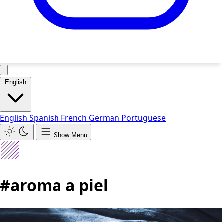
English
English
Spanish
French
German
Portuguese
Show Menu
#aroma a piel