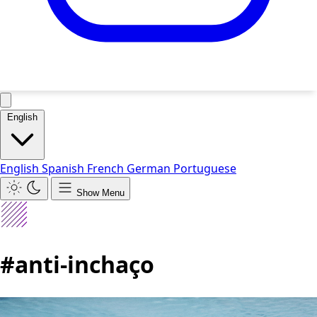
English
English
Spanish
French
German
Portuguese
Show Menu
#anti-inchaço