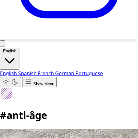
English
English
Spanish
French
German
Portuguese
Show Menu
#anti-âge