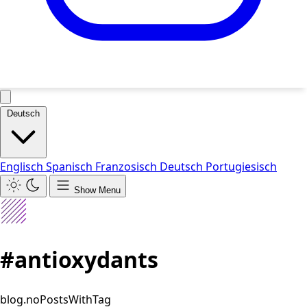
Deutsch
Englisch
Spanisch
Franzosisch
Deutsch
Portugiesisch
Show Menu
#antioxydants
blog.noPostsWithTag