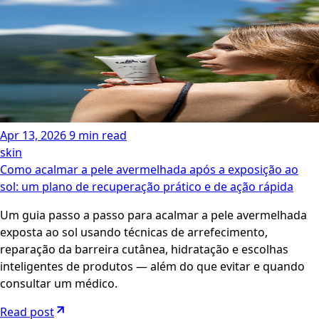
Apr 13, 2026
9 min read
skin
Como acalmar a pele avermelhada após a exposição ao
sol: um plano de recuperação prático e de ação rápida
Um guia passo a passo para acalmar a pele avermelhada
exposta ao sol usando técnicas de arrefecimento,
reparação da barreira cutânea, hidratação e escolhas
inteligentes de produtos — além do que evitar e quando
consultar um médico.
Read post