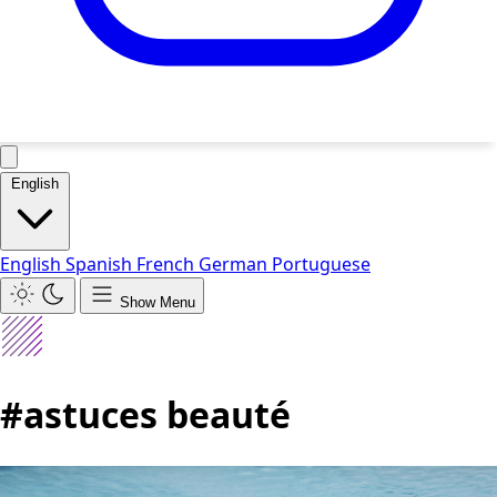
English
English
Spanish
French
German
Portuguese
Show Menu
#astuces beauté