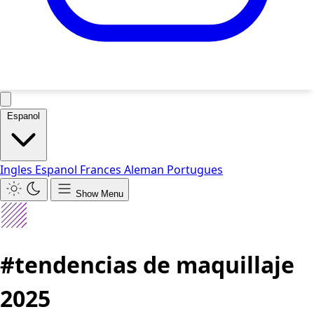
Espanol
Ingles
Espanol
Frances
Aleman
Portugues
Show Menu
#tendencias de maquillaje
2025