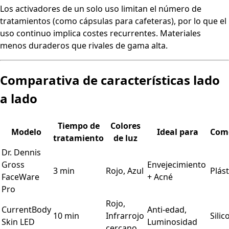
Los activadores de un solo uso limitan el número de
tratamientos (como cápsulas para cafeteras), por lo que el
uso continuo implica costes recurrentes. Materiales
menos duraderos que rivales de gama alta.
Comparativa de características lado
a lado
Tiempo de
Colores
Modelo
Ideal para
Como
tratamiento
de luz
Dr. Dennis
Gross
Envejecimiento
3 min
Rojo, Azul
Plás
FaceWare
+ Acné
Pro
Rojo,
CurrentBody
Anti-edad,
10 min
Infrarrojo
Silic
Skin LED
Luminosidad
cercano