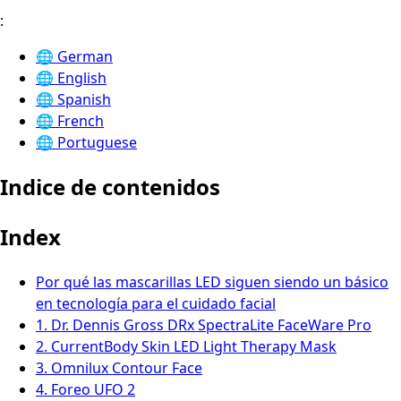
:
🌐
German
🌐
English
🌐
Spanish
🌐
French
🌐
Portuguese
Indice de contenidos
Index
Por qué las mascarillas LED siguen siendo un básico
en tecnología para el cuidado facial
1. Dr. Dennis Gross DRx SpectraLite FaceWare Pro
2. CurrentBody Skin LED Light Therapy Mask
3. Omnilux Contour Face
4. Foreo UFO 2