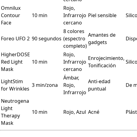
Omnilux
Rojo,
Contour
10 min
Infrarrojo
Piel sensible
Silic
Face
cercano
8 colores
Amantes de
Foreo UFO 2
90 segundos
(espectro
Disp
gadgets
completo)
HigherDOSE
Rojo,
Enrojecimiento,
Red Light
10 min
Infrarrojo
Silic
Tonificación
Mask
cercano
Ámbar,
LightStim
Anti-edad
3 min/zona
Rojo,
De 
for Wrinkles
puntual
Infrarrojo
Neutrogena
Light
10 min
Rojo, Azul
Acné
Plást
Therapy
Mask